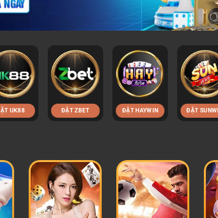
ĐẶT RIKVIP
ĐẶT GO88
ĐẶT 789CLUB
ĐẶT