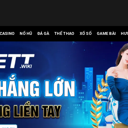
CASINO
NỔ HŨ
ĐÁ GÀ
THỂ THAO
XỔ SỐ
GAME BÀI
HƯ