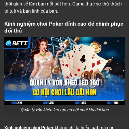
thời gian sẽ làm bạn nổi bật hơn. Game thực sự thử thách
trí tuệ và bản lĩnh của bạn.
Kinh nghiệm chơi Poker đỉnh cao để chinh phục
đối thủ
Quản lý vốn khéo léo tạo cơ hội chơi lâu dài hơn
Kinh nghiệm chơi Poker
không chỉ là hiểu luật mà còn