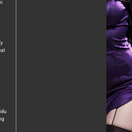
ợc
ấy
oạt
biểu
ng