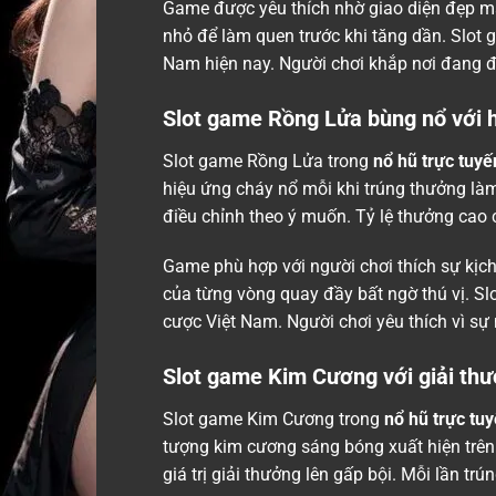
Game được yêu thích nhờ giao diện đẹp mắ
nhỏ để làm quen trước khi tăng dần. Slot g
Nam hiện nay. Người chơi khắp nơi đang đ
Slot game Rồng Lửa bùng nổ với h
Slot game Rồng Lửa trong
nổ hũ trực tuyế
hiệu ứng cháy nổ mỗi khi trúng thưởng làm
điều chỉnh theo ý muốn. Tỷ lệ thưởng cao
Game phù hợp với người chơi thích sự kịc
của từng vòng quay đầy bất ngờ thú vị. S
cược Việt Nam. Người chơi yêu thích vì sự
Slot game Kim Cương với giải th
Slot game Kim Cương trong
nổ hũ trực tu
tượng kim cương sáng bóng xuất hiện trên
giá trị giải thưởng lên gấp bội. Mỗi lần t