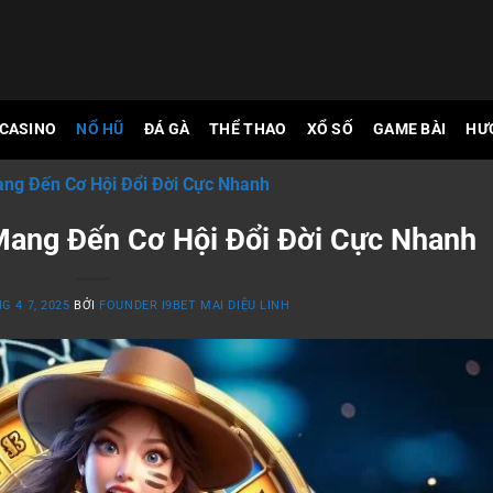
CASINO
NỔ HŨ
ĐÁ GÀ
THỂ THAO
XỔ SỐ
GAME BÀI
HƯ
ang Đến Cơ Hội Đổi Đời Cực Nhanh
Mang Đến Cơ Hội Đổi Đời Cực Nhanh
G 4 7, 2025
BỞI
FOUNDER I9BET MAI DIỆU LINH