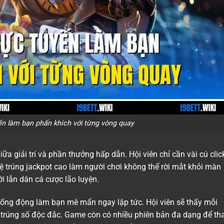
ến làm bạn phấn khích với từng vòng quay
ữa giải trí và phần thưởng hấp dẫn. Hội viên chỉ cần vài cú click
ỷ lệ trúng jackpot cao làm người chơi không thể rời mắt khỏi màn
i lẫn dân cá cược lão luyện.
sống động làm bạn mê mẩn ngay lập tức. Hội viên sẽ thấy mỗi
trúng số độc đắc. Game còn có nhiều phiên bản đa dạng để th