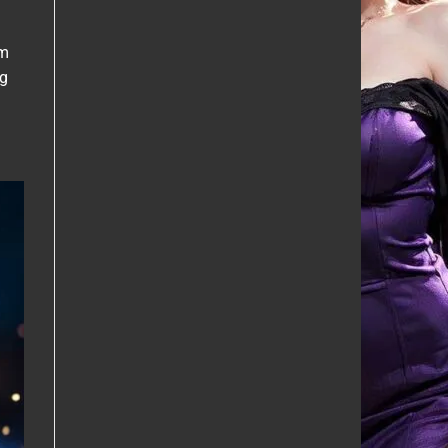
ệm
ng