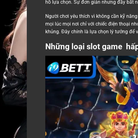
hồ lựa chọn. Sự đơn giản nhưng đầy bất ngờ
Người chơi yêu thích vì không cần kỹ năng 
mọi lúc mọi nơi chỉ với chiếc điện thoại n
khủng. Đây chính là lựa chọn lý tưởng để v
Những loại slot game hấp