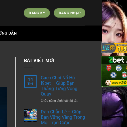
ĐĂNG KÝ
ĐĂNG NHẬP
ỚNG DẪN
BÀI VIẾT MỚI
Cách Chơi Nổ Hũ
14
I9bet – Giúp Bạn
Th4
Thắng Từng Vòng
Quay
Chức năng bình luận bị tắt
ở
Cách
Chơi
Dàn Chẵn Lẻ – Giúp
Nổ
Bạn Vững Vàng Trong
Hũ
Mọi Trận Cược
I9bet