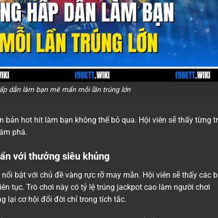
ấp dẫn làm bạn mê mẩn mỗi lần trúng lớn
bản hot hit làm bạn không thể bỏ qua. Hội viên sẽ thấy từng t
hám phá.
ẩn với thưởng siêu khủng
nổi bật với chủ đề vàng rực rỡ may mắn. Hội viên sẽ thấy các b
iên tục. Trò chơi này có tỷ lệ trúng jackpot cao làm người chơi
lại cơ hội đổi đời chỉ trong tích tắc.