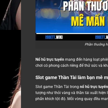
Phần thưởng h
Nổ hũ trực tuyến
mang đến hàng loạt phiên 
chơi có phong cách riêng để thử sức và k
Slot game Thần Tài làm bạn mê m
Slot game Thần Tài trong
nổ hũ trực tuyến
tượng như thỏi vàng và thần tài xuất hiện l
phấn khích tột độ. Mỗi vòng quay đều mang 