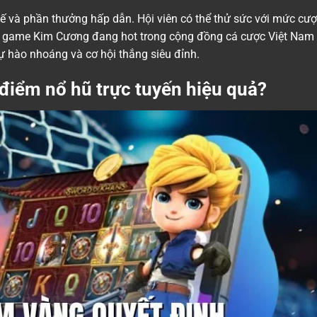
 tế và phần thưởng hấp dẫn. Hội viên có thể thử sức với mức cư
Slot game Kim Cương đang hot trong cộng đồng cá cược Việt Nam
ự hào nhoáng và cơ hội thắng siêu đỉnh.
 điểm nổ hũ trực tuyến hiệu quả?